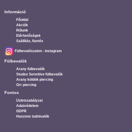
Információ
Főoldal
Akciók
Rólunk
Elérhetőségek
Szállítás, fizetés
Fülbevalószalon - instagram
Fülbevalók
Arany fülbevalók
Studex Sensitive fülbevalók
Arany köldök piercing
Orr piercing
Fontos
Üzletszabályzat
Adatvédelem
GDPR
Hasznos tudnivalók