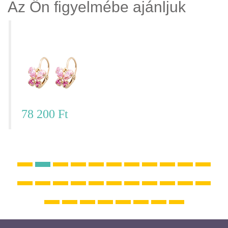
Az Ön figyelmébe ajánljuk
Pillangós fülbevaló - SE12RM046
78 200 Ft