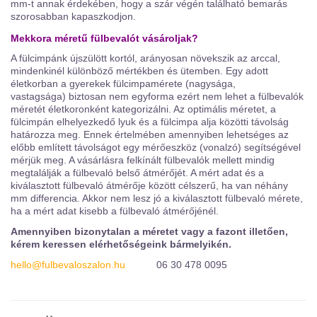
mm-t annak érdekében, hogy a szár végén található bemarás
szorosabban kapaszkodjon.
Mekkora méretű fülbevalót vásároljak?
A fülcimpánk újszülött kortól, arányosan növekszik az arccal,
mindenkinél különböző mértékben és ütemben. Egy adott
életkorban a gyerekek fülcimpamérete (nagysága,
vastagsága) biztosan nem egyforma ezért nem lehet a fülbevalók
méretét életkoronként kategorizálni. Az optimális méretet, a
fülcimpán elhelyezkedő lyuk és a fülcimpa alja közötti távolság
határozza meg. Ennek értelmében amennyiben lehetséges az
előbb említett távolságot egy mérőeszköz (vonalzó) segítségével
mérjük meg. A vásárlásra felkínált fülbevalók mellett mindig
megtalálják a fülbevaló belső átmérőjét. A mért adat és a
kiválasztott fülbevaló átmérője között célszerű, ha van néhány
mm differencia. Akkor nem lesz jó a kiválasztott fülbevaló mérete,
ha a mért adat kisebb a fülbevaló átmérőjénél.
Amennyiben bizonytalan a méretet vagy a fazont illetően,
kérem keressen elérhetőségeink bármelyikén.
hello@fulbevaloszalon.hu
06 30 478 0095