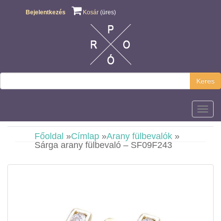
Bejelentkezés
Kosár
(üres)
Keres
Főmen
Főoldal
»
Címlap
»
Arany fülbevalók
»
Sárga arany fülbevaló – SF09F243