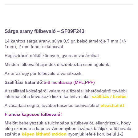
Sárga arany fülbevaló – SF09F243
14 karátos sárga arany, súlya 0,9 gr, belső átmérője 7 mm (+/-
1mm), 2 mm fehér cirkóniával.
Regisztráció nélkül könnyen, gyorsan vásárolhat.
Minden fülbevalót ajándék díszdobozba csomagolunk.
Az ár az egy pár fülbevalóra vonatkozik.
Szállítási határidő:
5-8 munkanap (MPL,PPP)
A szállítási költségéről valamint a fizetési lehetőségéről további
információt a következő linkre kattintva talál:
szállítás / fizetés
A vásárlást segítő, további hasznos tudnivalókról
olvashat itt
Francia kapcsos fülbevaló:
Mielőtt behelyezzük a fülcimpába a fülbevalót, ellenőrizzük, hogy
elég szoros-e a kapocs. Amennyiben lazának találjuk, a fülbevaló
szárát a
képen látható módon
nyomjuk lefelé körülbelül 1-2