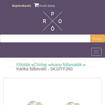
Bejelentkezés
Kosár
(üres)
Keres
Főmen
Főoldal
»
Címlap
»
Arany fülbevalók
»
Karika fülbevaló - SK10TF260