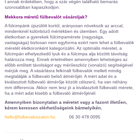
t annak érdekében, hogy a szár végén található bemarás
szorosabban kapaszkodjon.
Mekkora méretű fülbevalót vásároljak?
A fülcimpánk újszülött kortól, arányosan növekszik az arccal,
mindenkinél különböző mértékben és ütemben. Egy adott
életkorban a gyerekek fülcimpamérete (nagysága,
vastagsága) biztosan nem egyforma ezért nem lehet a fülbevalók
méretét életkoronként kategorizálni. Az optimális méretet, a
fülcimpán elhelyezkedő lyuk és a fülcimpa alja közötti távolság
határozza meg. Ennek értelmében amennyiben lehetséges az
előbb említett távolságot egy mérőeszköz (vonalzó) segítségével
mérjük meg. A vásárlásra felkínált fülbevalók mellett mindig
megtalálják a fülbevaló belső átmérőjét. A mért adat és a
kiválasztott fülbevaló átmérője között célszerű, ha van néhány
mm differencia. Akkor nem lesz jó a kiválasztott fülbevaló mérete,
ha a mért adat kisebb a fülbevaló átmérőjénél.
Amennyiben bizonytalan a méretet vagy a fazont illetően,
kérem keressen elérhetőségeink bármelyikén.
hello@fulbevaloszalon.hu
06 30 478 0095