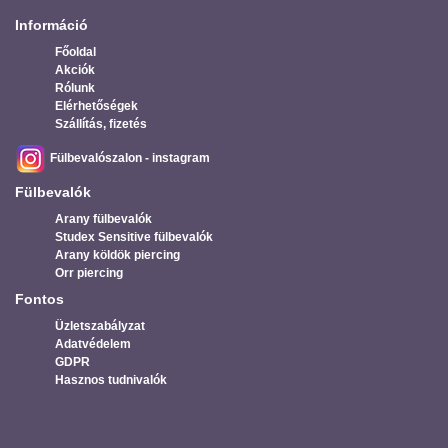
Információ
Főoldal
Akciók
Rólunk
Elérhetőségek
Szállítás, fizetés
Fülbevalószalon - instagram
Fülbevalók
Arany fülbevalók
Studex Sensitive fülbevalók
Arany köldök piercing
Orr piercing
Fontos
Üzletszabályzat
Adatvédelem
GDPR
Hasznos tudnivalók