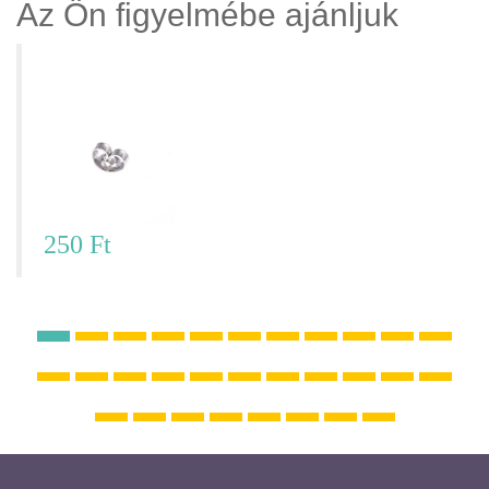
Az Ön figyelmébe ajánljuk
Ezüst színű stekker
250 Ft