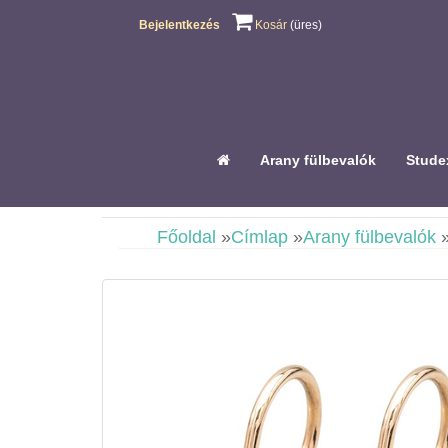
Bejelentkezés
Kosár
(üres)
Arany fülbevalók
Studex
Főoldal
»
Címlap
»
Arany fülbevalók