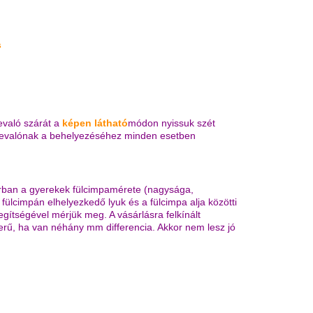
s
bevaló szárát a
képen látható
módon
nyissuk szét
lbevalónak a behelyezéséhez minden esetben
korban a gyerekek fülcimpamérete (nagysága,
fülcimpán elhelyezkedő lyuk és a fülcimpa alja közötti
ítségével mérjük meg. A vásárlásra felkínált
szerű, ha van néhány mm differencia. Akkor nem lesz jó