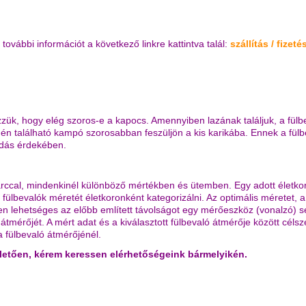
l további információt a következő linkre kattintva talál:
szállítás / fizeté
izzük, hogy elég szoros-e a kapocs. Amennyiben lazának találjuk, a fül
gén található kampó szorosabban feszüljön a kis karikába. Ennek a fü
adás érdekében.
z arccal, mindenkinél különböző mértékben és ütemben. Egy adott élet
lbevalók méretét életkoronként kategorizálni. Az optimális méretet, a 
lehetséges az előbb említett távolságot egy mérőeszköz (vonalzó) seg
 átmérőjét. A mért adat és a kiválasztott fülbevaló átmérője között cél
a fülbevaló átmérőjénél.
lletően, kérem keressen elérhetőségeink bármelyikén.