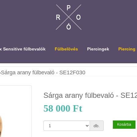
 Sensitive fülbevalók
Fülbelövés
Piercingek
Piercing
»
Sárga arany fülbevaló - SE12F030
Sárga arany fülbevaló - SE
58 000 Ft
Kosárba
db.