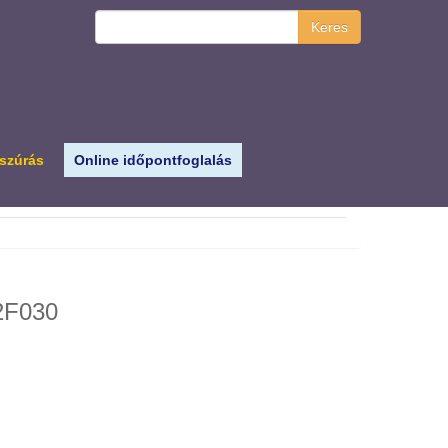
Keres
 szúrás
Online időpontfoglalás
12F030