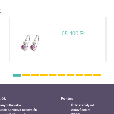
k
Fehér arany fülbevaló - FE10RF038
K
68 400 Ft
lók
Fontos
any fülbevalók
Üzletszabályzat
udex Sensitive fülbevalók
Adatvédelem