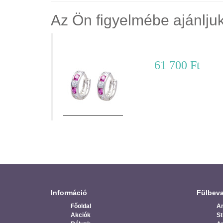
Az Ön figyelmébe ajánlju
Karika fülbevaló – FK09MF227
61 700 Ft
Információ
Fülbeva
Főoldal
Ar
Akciók
St