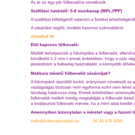
Az ár az egy pár fülbevalóra vonatkozik.
Szállítási határidő:
5-8 munkanap (MPL,PPP)
A szállítási költségéről valamint a fizetési lehetőségérő
A vásárlást segítő, további hasznos tudnivalókról
olvashat itt
Elöl kapcsos fülbevaló:
Mielőtt behelyezzük a fülcimpába a fülbevalót, ellenőr
körülbelül 1-2 mm-t annak érdekében, hogy a szár vé
javasolnám a babaolaj használatát, a könnyebb áthal
Mekkora méretű fülbevalót vásároljak?
A fülcimpánk újszülött kortól, arányosan növekszik a
vastagsága) biztosan nem egyforma ezért nem lehet a fü
távolság határozza meg. Ennek értelmében amennyiben 
fülbevalók mellett mindig megtalálják a fülbevaló belső
a kiválasztott fülbevaló mérete, ha a mért adat kisebb 
Amennyiben bizonytalan a méretet vagy a fazont i
hello@fulbevaloszalon.hu
06 30 478 0095