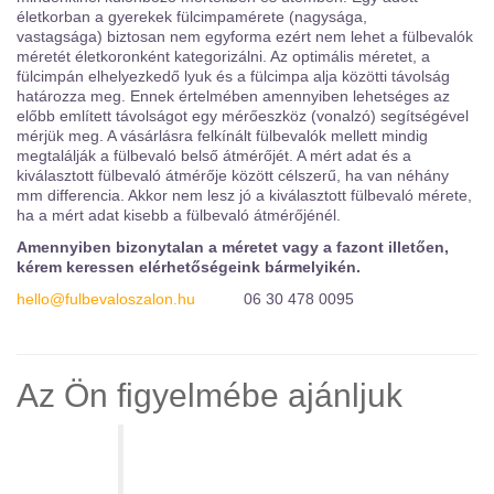
életkorban a gyerekek fülcimpamérete (nagysága,
vastagsága) biztosan nem egyforma ezért nem lehet a fülbevalók
méretét életkoronként kategorizálni. Az optimális méretet, a
fülcimpán elhelyezkedő lyuk és a fülcimpa alja közötti távolság
határozza meg. Ennek értelmében amennyiben lehetséges az
előbb említett távolságot egy mérőeszköz (vonalzó) segítségével
mérjük meg. A vásárlásra felkínált fülbevalók mellett mindig
megtalálják a fülbevaló belső átmérőjét. A mért adat és a
kiválasztott fülbevaló átmérője között célszerű, ha van néhány
mm differencia. Akkor nem lesz jó a kiválasztott fülbevaló mérete,
ha a mért adat kisebb a fülbevaló átmérőjénél.
Amennyiben bizonytalan a méretet vagy a fazont illetően,
kérem keressen elérhetőségeink bármelyikén.
hello@fulbevaloszalon.hu
06 30 478 0095
Az Ön figyelmébe ajánljuk
Karika fülbevaló - FK13F053