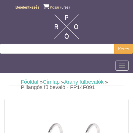
Bejelentkezés
Kosár
(üres)
Keres
Főmen
Főoldal
»
Címlap
»
Arany fülbevalók
»
Pillangós fülbevaló - FP14F091