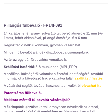
Pillangós fülbevaló - FP14F091
14 karátos fehér arany, súlya 1,5 gr, belső átmérője 11 mm (+/-
1mm), fehér cirkóniával, pillangó átmérője
6 x 6 mm.
Regisztráció nélkül könnyen, gyorsan vásárolhat.
Minden fülbevalót ajándék díszdobozba csomagolunk.
Az ár az egy pár fülbevalóra vonatkozik.
Szállítási határidő:
5-8 munkanap (MPL,PPP)
A szállítási költségéről valamint a fizetési lehetőségéről további
információt a következő linkre kattintva talál:
szállítás / fizetés
A vásárlást segítő, további hasznos tudnivalókról
olvashat itt
Patentzáras fülbevaló.
Mekkora méretű fülbevalót vásároljak?
A fülcimpánk újszülött kortól, arányosan növekszik az arccal,
mindenkinél különböző mértékben és ütemben. Egy adott