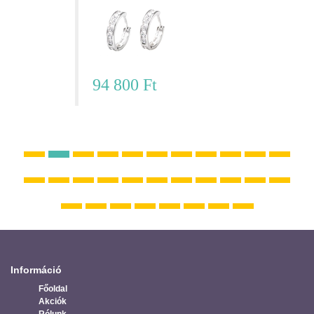
94 800 Ft
Információ
Főoldal
Akciók
Rólunk