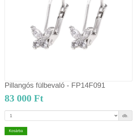
Pillangós fülbevaló - FP14F091
83 000 Ft
db.
Kosárba