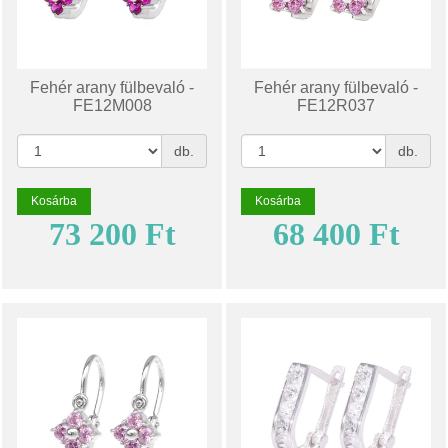
Fehér arany fülbevaló -
Fehér arany fülbevaló -
FE12M008
FE12R037
db.
db.
Kosárba
Kosárba
73 200 Ft
68 400 Ft