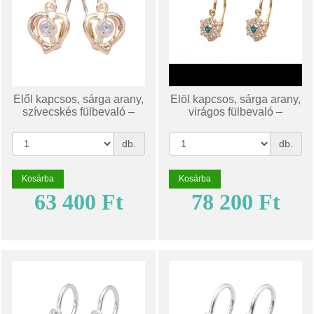
Elől kapcsos, sárga arany,
Elöl kapcsos, sárga arany,
szívecskés fülbevaló –
virágos fülbevaló –
SE08F140
SS10F088
db.
db.
Kosárba
Kosárba
63 400 Ft
78 200 Ft