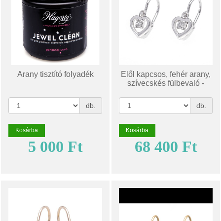
Arany tisztító folyadék
Elől kapcsos, fehér arany,
szívecskés fülbevaló -
FE12F101
db.
db.
Kosárba
Kosárba
5 000 Ft
68 400 Ft