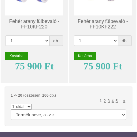
Fehér arany fülbevaló -
Fehér arany fülbevaló -
FF10KF220
FF10KF222
db.
db.
Kosárba
Kosárba
75 900 Ft
75 900 Ft
1
->
20
(összesen:
206
db.)
1
2
3
4
5
...
»