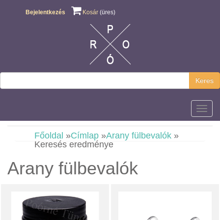
Bejelentkezés
Kosár
(üres)
Keres
Főmen
Főoldal
»
Címlap
»
Arany fülbevalók
»
Keresés eredménye
Arany fülbevalók