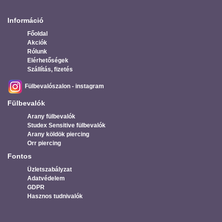
Információ
Főoldal
Akciók
Rólunk
Elérhetőségek
Szállítás, fizetés
Fülbevalószalon - instagram
Fülbevalók
Arany fülbevalók
Studex Sensitive fülbevalók
Arany köldök piercing
Orr piercing
Fontos
Üzletszabályzat
Adatvédelem
GDPR
Hasznos tudnivalók