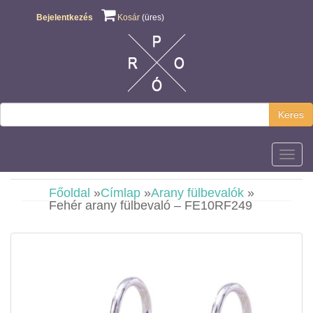
Bejelentkezés
Kosár
(üres)
Keres
Főmen
Főoldal
»
Címlap
»
Arany fülbevalók
»
Fehér arany fülbevaló – FE10RF249