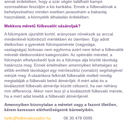
annak érdekében, hogy a szár végén található kampó
szorosabban feszüljön a kis karikába. Ennek a fülbevalónak a
behelyezéséhez minden esetben javasolnám a babaolaj
használatát, a könnyebb áthaladás érdekében.
Mekkora méretű fülbevalót vásároljak?
A fülcimpánk újszülött kortól, arányosan növekszik az arccal,
mindenkinél különböző mértékben és ütemben. Egy adott
életkorban a gyerekek fülcimpamérete (nagysága,
vastagsága) biztosan nem egyforma ezért nem lehet a fülbevalók
méretét életkoronként kategorizálni. Az optimális méretet, a
fülcimpán elhelyezkedő lyuk és a fülcimpa alja közötti távolság
határozza meg. Ennek értelmében amennyiben lehetséges az
előbb említett távolságot egy mérőeszköz (vonalzó) segítségével
mérjük meg. A vásárlásra felkínált fülbevalók mellett mindig
megtalálják a fülbevaló belső átmérőjét. A mért adat és a
kiválasztott fülbevaló átmérője között célszerű, ha van néhány
mm differencia. Akkor nem lesz jó a kiválasztott fülbevaló mérete,
ha a mért adat kisebb a fülbevaló átmérőjénél.
Amennyiben bizonytalan a méretet vagy a fazont illetően,
kérem keressen elérhetőségeink bármelyikén.
hello@fulbevaloszalon.hu
06 30 478 0095