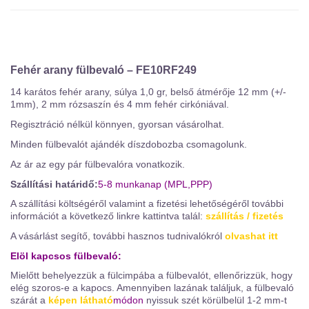
Fehér arany fülbevaló – FE10RF249
14 karátos fehér arany, súlya 1,0 gr, belső átmérője 12 mm (+/-
1mm), 2 mm rózsaszín és 4 mm fehér cirkóniával.
Regisztráció nélkül könnyen, gyorsan vásárolhat.
Minden fülbevalót ajándék díszdobozba csomagolunk.
Az ár az egy pár fülbevalóra vonatkozik.
Szállítási határidő:
5-8 munkanap (MPL,PPP)
A szállítási költségéről valamint a fizetési lehetőségéről további
információt a következő linkre kattintva talál:
szállítás / fizetés
A vásárlást segítő, további hasznos tudnivalókról
olvashat itt
Elöl kapcsos fülbevaló:
Mielőtt behelyezzük a fülcimpába a fülbevalót, ellenőrizzük, hogy
elég szoros-e a kapocs. Amennyiben lazának találjuk, a fülbevaló
szárát a
képen látható
módon
nyissuk szét körülbelül 1-2 mm-t