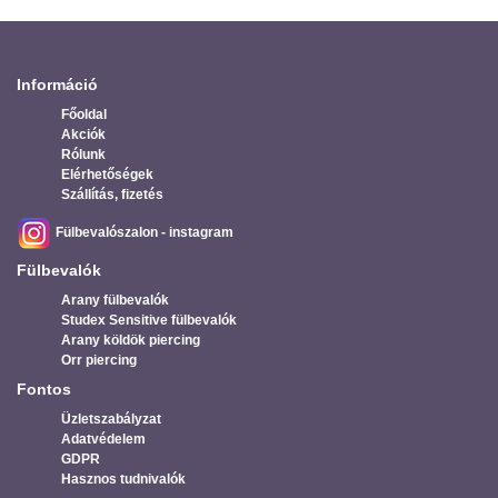
Információ
Főoldal
Akciók
Rólunk
Elérhetőségek
Szállítás, fizetés
Fülbevalószalon - instagram
Fülbevalók
Arany fülbevalók
Studex Sensitive fülbevalók
Arany köldök piercing
Orr piercing
Fontos
Üzletszabályzat
Adatvédelem
GDPR
Hasznos tudnivalók