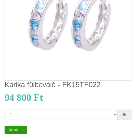
Karika fülbevaló - FK15TF022
94 800 Ft
db.
Kosárba