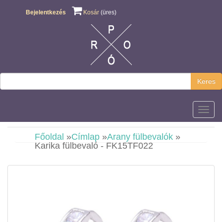
Bejelentkezés
Kosár
(üres)
Keres
Főmen
Főoldal
»
Címlap
»
Arany fülbevalók
»
Karika fülbevaló - FK15TF022