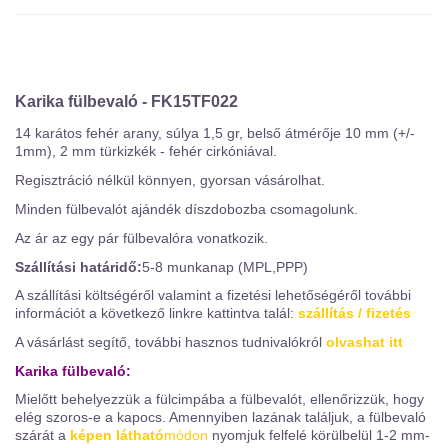
Karika fülbevaló - FK15TF022
14 karátos fehér arany, súlya 1,5 gr, belső átmérője 10 mm (+/-
1mm), 2 mm türkizkék - fehér cirkóniával.
Regisztráció nélkül könnyen, gyorsan vásárolhat.
Minden fülbevalót ajándék díszdobozba csomagolunk.
Az ár az egy pár fülbevalóra vonatkozik.
Szállítási határidő:
5-8 munkanap (MPL,PPP)
A szállítási költségéről valamint a fizetési lehetőségéről további
információt a következő linkre kattintva talál:
szállítás / fizetés
A vásárlást segítő, további hasznos tudnivalókról
olvashat itt
Karika fülbevaló:
Mielőtt behelyezzük a fülcimpába a fülbevalót, ellenőrizzük, hogy
elég szoros-e a kapocs. Amennyiben lazának találjuk, a fülbevaló
szárát a
képen látható
módon
nyomjuk felfelé körülbelül 1-2 mm-