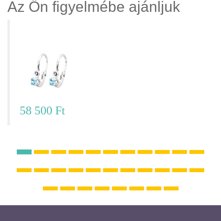
Az Ön figyelmébe ajánljuk
Fehér arany fülbevaló – FE08K143
58 500 Ft