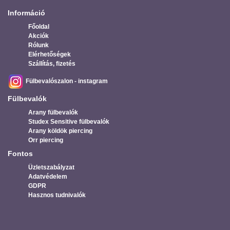
Információ
Főoldal
Akciók
Rólunk
Elérhetőségek
Szállítás, fizetés
Fülbevalószalon - instagram
Fülbevalók
Arany fülbevalók
Studex Sensitive fülbevalók
Arany köldök piercing
Orr piercing
Fontos
Üzletszabályzat
Adatvédelem
GDPR
Hasznos tudnivalók