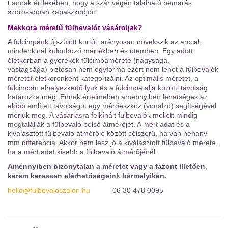
t annak érdekében, hogy a szár végén található bemarás
szorosabban kapaszkodjon.
Mekkora méretű fülbevalót vásároljak?
A fülcimpánk újszülött kortól, arányosan növekszik az arccal,
mindenkinél különböző mértékben és ütemben. Egy adott
életkorban a gyerekek fülcimpamérete (nagysága,
vastagsága) biztosan nem egyforma ezért nem lehet a fülbevalók
méretét életkoronként kategorizálni. Az optimális méretet, a
fülcimpán elhelyezkedő lyuk és a fülcimpa alja közötti távolság
határozza meg. Ennek értelmében amennyiben lehetséges az
előbb említett távolságot egy mérőeszköz (vonalzó) segítségével
mérjük meg. A vásárlásra felkínált fülbevalók mellett mindig
megtalálják a fülbevaló belső átmérőjét. A mért adat és a
kiválasztott fülbevaló átmérője között célszerű, ha van néhány
mm differencia. Akkor nem lesz jó a kiválasztott fülbevaló mérete,
ha a mért adat kisebb a fülbevaló átmérőjénél.
Amennyiben bizonytalan a méretet vagy a fazont illetően,
kérem keressen elérhetőségeink bármelyikén.
hello@fulbevaloszalon.hu
06 30 478 0095