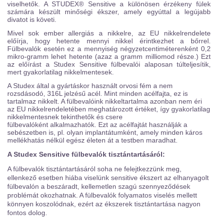
viselhetők. A STUDEX® Sensitive a különösen érzékeny fülek
számára készült minőségi ékszer, amely egyúttal a legújabb
divatot is követi.
Mivel sok ember allergiás a nikkelre, az EU nikkelrendelete
előírja, hogy hetente mennyi nikkel érintkezhet a bőrrel.
Fülbevalók esetén ez a mennyiség négyzetcentiméterenként 0,2
mikro-gramm lehet hetente (azaz a gramm milliomod része.) Ezt
az előírást a Studex Sensitive fülbevalói alaposan túlteljesítik,
mert gyakorlatilag nikkelmentesek.
A Studex által a gyártáskor használt orvosi fém a nem
rozsdásodó, 316L jelzésű acél. Mint minden acélfajta, ez is
tartalmaz nikkelt. A fülbevalóink nikkeltartalma azonban nem éri
az EU nikkelrendeletében meghatározott értéket, így gyakorlatilag
nikkelmentesnek tekinthetők és csere
fülbevalóként alkalmazhatók. Ezt az acélfajtát használják a
sebészetben is, pl. olyan implantátumként, amely minden káros
mellékhatás nélkül egész életen át a testben maradhat.
A Studex Sensitive fülbevalók tisztántartásáról:
A fülbevalók tisztántartásáról soha ne felejtkezzünk meg,
ellenkező esetben hiába viselünk sensitive ékszert az elhanyagolt
fülbevalón a beszáradt, kellemetlen szagú szennyeződések
problémát okozhatnak. A fülbevalók folyamatos viselés mellett
könnyen koszolódnak, ezért az ékszerek tisztántartása nagyon
fontos dolog.