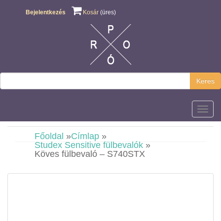
Bejelentkezés
Kosár
(üres)
Keres
Főmen
Főoldal
»
Címlap
»
Studex Sensitive fülbevalók
»
Köves fülbevaló – S740STX