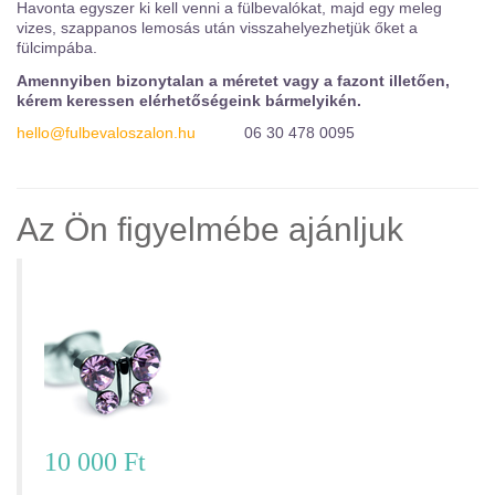
Havonta egyszer ki kell venni a fülbevalókat, majd egy meleg
vizes, szappanos lemosás után visszahelyezhetjük őket a
fülcimpába.
Amennyiben bizonytalan a méretet vagy a fazont illetően,
kérem keressen elérhetőségeink bármelyikén.
hello@fulbevaloszalon.hu
06 30 478 0095
Az Ön figyelmébe ajánljuk
006WSTX
Virágos fülbevaló - SE10K238
68 400 Ft