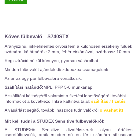
Köves fülbevaló – S740STX
Aranyszínű, nikkelmentes orvosi fém a különösen érzékeny fülűek
számára, kő átmérője 2 mm, fehér cirkóniával, szárhossz 10 mm.
Regisztráció nélkül könnyen, gyorsan vásárolhat.
Minden fülbevalót ajándék díszdobozba csomagolunk.
Az ár az egy pár fülbevalóra vonatkozik.
Szállítási határidő:
MPL, PPP 5-8 munkanap
A szállítási költségéről valamint a fizetési lehetőségéről további
információt a következő linkre kattintva talál:
szállítás / fizetés
A vásárlást segítő, további hasznos tudnivalókról
olvashat itt
Mit kell tudni a STUDEX Sensitive fülbevalókról:
A STUDEX® Sensitive divatékszerek olyan értékes
cserefülbevalók, amik minden nő és férfi számára stílusosan