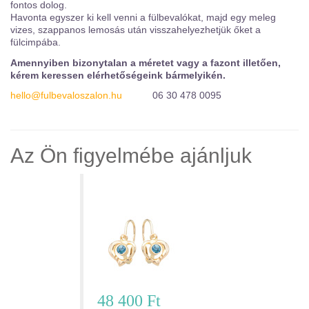
fontos dolog.
Havonta egyszer ki kell venni a fülbevalókat, majd egy meleg
vizes, szappanos lemosás után visszahelyezhetjük őket a
fülcimpába.
Amennyiben bizonytalan a méretet vagy a fazont illetően,
kérem keressen elérhetőségeink bármelyikén.
hello@fulbevaloszalon.hu
06 30 478 0095
Az Ön figyelmébe ajánljuk
Szívecskés fülbevaló – SE08T033
48 400 Ft