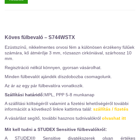
Köves fülbevaló – S744WSTX
Ezüstszínű, nikkelmentes orvosi fém a különösen érzékeny fülűek
számára, kő átmérője 3 mm, rózsaszn cirkóniával, szárhossz 10
mm.
Regisztráció nélkül könnyen, gyorsan vásárolhat.
Minden fülbevalót ajándék díszdobozba csomagolunk.
Az ár az egy pár fülbevalóra vonatkozik.
Szállítási határidő:
MPL, PPP 5-8 munkanap
A szállítási költségéről valamint a fizetési lehetőségéről további
információt a következő linkre kattintva talál:
szállítás / fizetés
A vásárlást segítő, további hasznos tudnivalókról
olvashat itt
Mit kell tudni a STUDEX Sensitive fülbevalókról:
A STUDEX® Sensitive divatékszerek olyan értékes