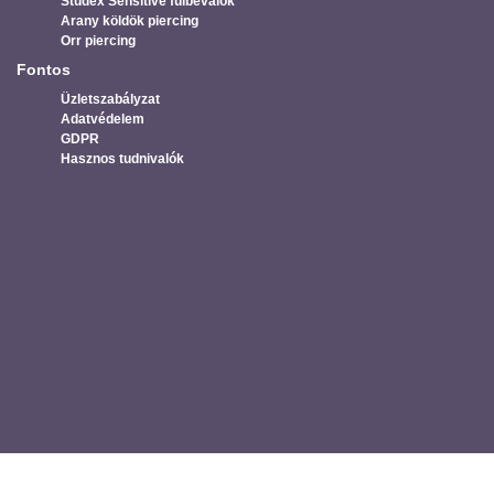
Studex Sensitive fülbevalók
Arany köldök piercing
Orr piercing
Fontos
Üzletszabályzat
Adatvédelem
GDPR
Hasznos tudnivalók