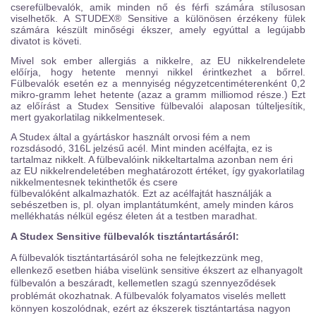
cserefülbevalók, amik minden nő és férfi számára stílusosan
viselhetők. A STUDEX® Sensitive a különösen érzékeny fülek
számára készült minőségi ékszer, amely egyúttal a legújabb
divatot is követi.
Mivel sok ember allergiás a nikkelre, az EU nikkelrendelete
előírja, hogy hetente mennyi nikkel érintkezhet a bőrrel.
Fülbevalók esetén ez a mennyiség négyzetcentiméterenként 0,2
mikro-gramm lehet hetente (azaz a gramm milliomod része.) Ezt
az előírást a Studex Sensitive fülbevalói alaposan túlteljesítik,
mert gyakorlatilag nikkelmentesek.
A Studex által a gyártáskor használt orvosi fém a nem
rozsdásodó, 316L jelzésű acél. Mint minden acélfajta, ez is
tartalmaz nikkelt. A fülbevalóink nikkeltartalma azonban nem éri
az EU nikkelrendeletében meghatározott értéket, így gyakorlatilag
nikkelmentesnek tekinthetők és csere
fülbevalóként alkalmazhatók. Ezt az acélfajtát használják a
sebészetben is, pl. olyan implantátumként, amely minden káros
mellékhatás nélkül egész életen át a testben maradhat.
A Studex Sensitive fülbevalók tisztántartásáról:
A fülbevalók tisztántartásáról soha ne felejtkezzünk meg,
ellenkező esetben hiába viselünk sensitive ékszert az elhanyagolt
fülbevalón a beszáradt, kellemetlen szagú szennyeződések
problémát okozhatnak. A fülbevalók folyamatos viselés mellett
könnyen koszolódnak, ezért az ékszerek tisztántartása nagyon