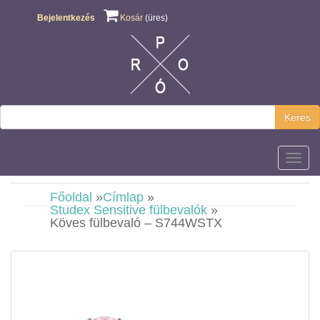
Bejelentkezés
Kosár
(üres)
Keres
Főmen
Főoldal
»
Címlap
»
Studex Sensitive fülbevalók
»
Köves fülbevaló – S744WSTX