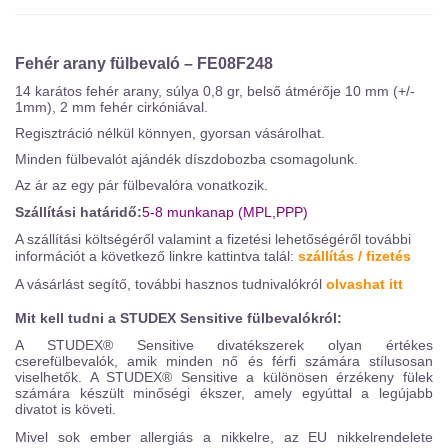
Fehér arany fülbevaló – FE08F248
14 karátos fehér arany, súlya 0,8 gr, belső átmérője 10 mm (+/-
1mm), 2 mm fehér cirkóniával.
Regisztráció nélkül könnyen, gyorsan vásárolhat.
Minden fülbevalót ajándék díszdobozba csomagolunk.
Az ár az egy pár fülbevalóra vonatkozik.
Szállítási határidő:
5-8 munkanap (MPL,PPP)
A szállítási költségéről valamint a fizetési lehetőségéről további
információt a következő linkre kattintva talál:
szállítás / fizetés
A vásárlást segítő, további hasznos tudnivalókról
olvashat itt
Mit kell tudni a STUDEX Sensitive fülbevalókról:
A STUDEX® Sensitive divatékszerek olyan értékes
cserefülbevalók, amik minden nő és férfi számára stílusosan
viselhetők. A STUDEX® Sensitive a különösen érzékeny fülek
számára készült minőségi ékszer, amely egyúttal a legújabb
divatot is követi.
Mivel sok ember allergiás a nikkelre, az EU nikkelrendelete