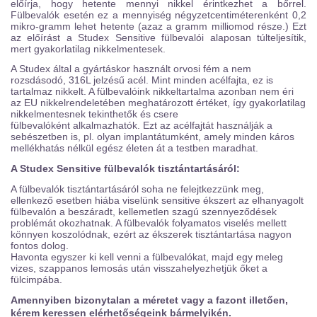
előírja, hogy hetente mennyi nikkel érintkezhet a bőrrel.
Fülbevalók esetén ez a mennyiség négyzetcentiméterenként 0,2
mikro-gramm lehet hetente (azaz a gramm milliomod része.) Ezt
az előírást a Studex Sensitive fülbevalói alaposan túlteljesítik,
mert gyakorlatilag nikkelmentesek.
A Studex által a gyártáskor használt orvosi fém a nem
rozsdásodó, 316L jelzésű acél. Mint minden acélfajta, ez is
tartalmaz nikkelt. A fülbevalóink nikkeltartalma azonban nem éri
az EU nikkelrendeletében meghatározott értéket, így gyakorlatilag
nikkelmentesnek tekinthetők és csere
fülbevalóként alkalmazhatók. Ezt az acélfajtát használják a
sebészetben is, pl. olyan implantátumként, amely minden káros
mellékhatás nélkül egész életen át a testben maradhat.
A Studex Sensitive fülbevalók tisztántartásáról:
A fülbevalók tisztántartásáról soha ne felejtkezzünk meg,
ellenkező esetben hiába viselünk sensitive ékszert az elhanyagolt
fülbevalón a beszáradt, kellemetlen szagú szennyeződések
problémát okozhatnak. A fülbevalók folyamatos viselés mellett
könnyen koszolódnak, ezért az ékszerek tisztántartása nagyon
fontos dolog.
Havonta egyszer ki kell venni a fülbevalókat, majd egy meleg
vizes, szappanos lemosás után visszahelyezhetjük őket a
fülcimpába.
Amennyiben bizonytalan a méretet vagy a fazont illetően,
kérem keressen elérhetőségeink bármelyikén.