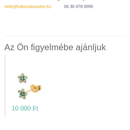
hello@fulbevaloszalon.hu
06 30 478 0095
Az Ön figyelmébe ajánljuk
Virágos fülbevaló – S6085STX
10 000 Ft