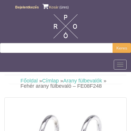
Bejelentkezés
Kosár
(üres)
Keres
Főmen
Főoldal
»
Címlap
»
Arany fülbevalók
»
Fehér arany fülbevaló – FE08F248