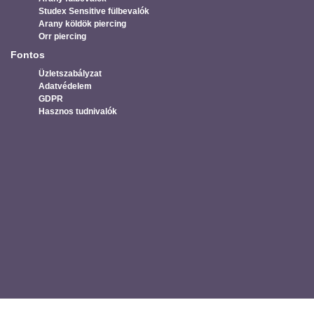
Studex Sensitive fülbevalók
Arany köldök piercing
Orr piercing
Fontos
Üzletszabályzat
Adatvédelem
GDPR
Hasznos tudnivalók