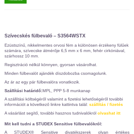
Szívecskés fülbevaló – S3564WSTX
Ezüstszínű, nikkelmentes orvosi fém a különösen érzékeny fülűek
számára, szívecske átmérője 6,5 mm x 6 mm, fehér cirkóniával,
szárhossz 10 mm.
Regisztráció nélkül könnyen, gyorsan vásárolhat.
Minden fülbevalót ajándék díszdobozba csomagolunk.
Az ár az egy pár fülbevalóra vonatkozik.
Szállítási határidő:
MPL, PPP 5-8 munkanap
A szállítási költségéről valamint a fizetési lehetőségéről további
információt a következő linkre kattintva talál:
szállítás / fizetés
A vásárlást segítő, további hasznos tudnivalókról
olvashat itt
Mit kell tudni a STUDEX Sensitive fülbevalókról:
A STUDEX® Sensitive divatékszerek olyan értékes