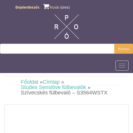
Bejelentkezés
Kosár
(üres)
Keres
Főmen
Főoldal
»
Címlap
»
Studex Sensitive fülbevalók
»
Szívecskés fülbevaló – S3564WSTX