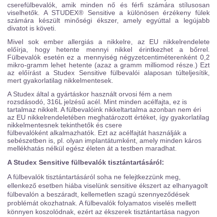
cserefülbevalók, amik minden nő és férfi számára stílusosan
viselhetők. A STUDEX® Sensitive a különösen érzékeny fülek
számára készült minőségi ékszer, amely egyúttal a legújabb
divatot is követi.
Mivel sok ember allergiás a nikkelre, az EU nikkelrendelete
előírja, hogy hetente mennyi nikkel érintkezhet a bőrrel.
Fülbevalók esetén ez a mennyiség négyzetcentiméterenként 0,2
mikro-gramm lehet hetente (azaz a gramm milliomod része.) Ezt
az előírást a Studex Sensitive fülbevalói alaposan túlteljesítik,
mert gyakorlatilag nikkelmentesek.
A Studex által a gyártáskor használt orvosi fém a nem
rozsdásodó, 316L jelzésű acél. Mint minden acélfajta, ez is
tartalmaz nikkelt. A fülbevalóink nikkeltartalma azonban nem éri
az EU nikkelrendeletében meghatározott értéket, így gyakorlatilag
nikkelmentesnek tekinthetők és csere
fülbevalóként alkalmazhatók. Ezt az acélfajtát használják a
sebészetben is, pl. olyan implantátumként, amely minden káros
mellékhatás nélkül egész életen át a testben maradhat.
A Studex Sensitive fülbevalók tisztántartásáról:
A fülbevalók tisztántartásáról soha ne felejtkezzünk meg,
ellenkező esetben hiába viselünk sensitive ékszert az elhanyagolt
fülbevalón a beszáradt, kellemetlen szagú szennyeződések
problémát okozhatnak. A fülbevalók folyamatos viselés mellett
könnyen koszolódnak, ezért az ékszerek tisztántartása nagyon