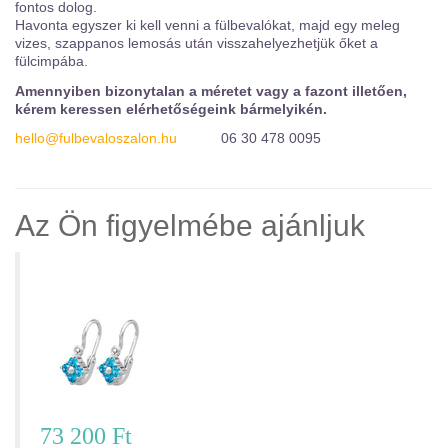
fontos dolog.
Havonta egyszer ki kell venni a fülbevalókat, majd egy meleg
vizes, szappanos lemosás után visszahelyezhetjük őket a
fülcimpába.
Amennyiben bizonytalan a méretet vagy a fazont illetően,
kérem keressen elérhetőségeink bármelyikén.
hello@fulbevaloszalon.hu
06 30 478 0095
Az Ön figyelmébe ajánljuk
Virágos fülbevaló – FE12T190
73 200 Ft