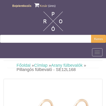
Bejelentkezés
Kosár
(üres)
Keres
Főmen
Főoldal
»
Címlap
»
Arany fülbevalók
»
Pillangós fülbevaló - SE12L168