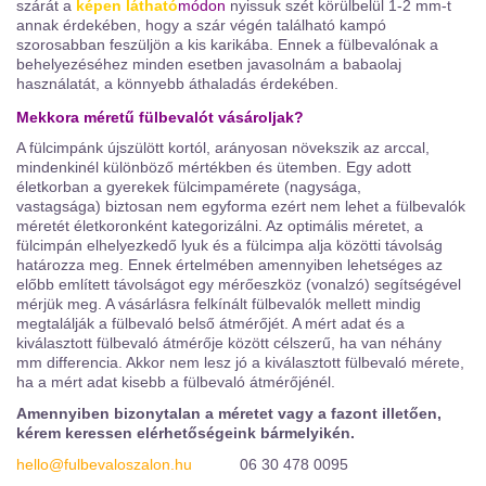
szárát a
képen látható
módon
nyissuk szét körülbelül 1-2 mm-t
annak érdekében, hogy a szár végén található kampó
szorosabban feszüljön a kis karikába. Ennek a fülbevalónak a
behelyezéséhez minden esetben javasolnám a babaolaj
használatát, a könnyebb áthaladás érdekében.
Mekkora méretű fülbevalót vásároljak?
A fülcimpánk újszülött kortól, arányosan növekszik az arccal,
mindenkinél különböző mértékben és ütemben. Egy adott
életkorban a gyerekek fülcimpamérete (nagysága,
vastagsága) biztosan nem egyforma ezért nem lehet a fülbevalók
méretét életkoronként kategorizálni. Az optimális méretet, a
fülcimpán elhelyezkedő lyuk és a fülcimpa alja közötti távolság
határozza meg. Ennek értelmében amennyiben lehetséges az
előbb említett távolságot egy mérőeszköz (vonalzó) segítségével
mérjük meg. A vásárlásra felkínált fülbevalók mellett mindig
megtalálják a fülbevaló belső átmérőjét. A mért adat és a
kiválasztott fülbevaló átmérője között célszerű, ha van néhány
mm differencia. Akkor nem lesz jó a kiválasztott fülbevaló mérete,
ha a mért adat kisebb a fülbevaló átmérőjénél.
Amennyiben bizonytalan a méretet vagy a fazont illetően,
kérem keressen elérhetőségeink bármelyikén.
hello@fulbevaloszalon.hu
06 30 478 0095