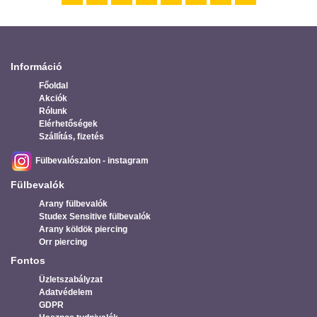
Információ
Főoldal
Akciók
Rólunk
Elérhetőségek
Szállítás, fizetés
Fülbevalószalon - instagram
Fülbevalók
Arany fülbevalók
Studex Sensitive fülbevalók
Arany köldök piercing
Orr piercing
Fontos
Üzletszabályzat
Adatvédelem
GDPR