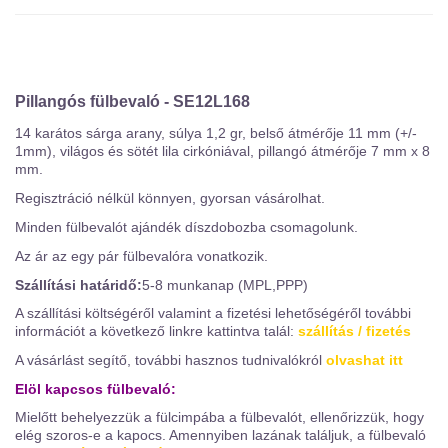
Pillangós fülbevaló - SE12L168
14 karátos sárga arany, súlya 1,2 gr, belső átmérője 11 mm (+/-
1mm), világos és sötét lila cirkóniával, pillangó átmérője
7 mm x 8
mm.
Regisztráció nélkül könnyen, gyorsan vásárolhat.
Minden fülbevalót ajándék díszdobozba csomagolunk.
Az ár az egy pár fülbevalóra vonatkozik.
Szállítási határidő:
5-8 munkanap (MPL,PPP)
A szállítási költségéről valamint a fizetési lehetőségéről további
információt a következő linkre kattintva talál:
szállítás / fizetés
A vásárlást segítő, további hasznos tudnivalókról
olvashat itt
Elöl kapcsos fülbevaló:
Mielőtt behelyezzük a fülcimpába a fülbevalót, ellenőrizzük, hogy
elég szoros-e a kapocs. Amennyiben lazának találjuk, a fülbevaló