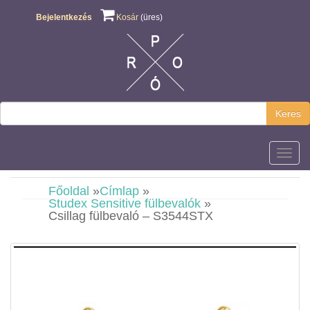
Bejelentkezés
Kosár
(üres)
Keres
Főmen
Főoldal
»
Címlap
»
Studex Sensitive fülbevalók
»
Csillag fülbevaló – S3544STX