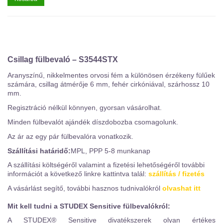
Csillag fülbevaló – S3544STX
Aranyszínű, nikkelmentes orvosi fém a különösen érzékeny fülűek
számára, csillag átmérője 6 mm, fehér cirkóniával, szárhossz 10
mm.
Regisztráció nélkül könnyen, gyorsan vásárolhat.
Minden fülbevalót ajándék díszdobozba csomagolunk.
Az ár az egy pár fülbevalóra vonatkozik.
Szállítási határidő:
MPL, PPP 5-8 munkanap
A szállítási költségéről valamint a fizetési lehetőségéről további
információt a következő linkre kattintva talál:
szállítás / fizetés
A vásárlást segítő, további hasznos tudnivalókról
olvashat itt
Mit kell tudni a STUDEX Sensitive fülbevalókról:
A STUDEX® Sensitive divatékszerek olyan értékes