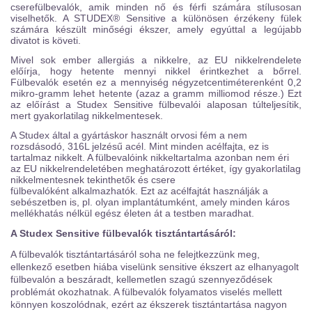
cserefülbevalók, amik minden nő és férfi számára stílusosan
viselhetők. A STUDEX® Sensitive a különösen érzékeny fülek
számára készült minőségi ékszer, amely egyúttal a legújabb
divatot is követi.
Mivel sok ember allergiás a nikkelre, az EU nikkelrendelete
előírja, hogy hetente mennyi nikkel érintkezhet a bőrrel.
Fülbevalók esetén ez a mennyiség négyzetcentiméterenként 0,2
mikro-gramm lehet hetente (azaz a gramm milliomod része.) Ezt
az előírást a Studex Sensitive fülbevalói alaposan túlteljesítik,
mert gyakorlatilag nikkelmentesek.
A Studex által a gyártáskor használt orvosi fém a nem
rozsdásodó, 316L jelzésű acél. Mint minden acélfajta, ez is
tartalmaz nikkelt. A fülbevalóink nikkeltartalma azonban nem éri
az EU nikkelrendeletében meghatározott értéket, így gyakorlatilag
nikkelmentesnek tekinthetők és csere
fülbevalóként alkalmazhatók. Ezt az acélfajtát használják a
sebészetben is, pl. olyan implantátumként, amely minden káros
mellékhatás nélkül egész életen át a testben maradhat.
A Studex Sensitive fülbevalók tisztántartásáról:
A fülbevalók tisztántartásáról soha ne felejtkezzünk meg,
ellenkező esetben hiába viselünk sensitive ékszert az elhanyagolt
fülbevalón a beszáradt, kellemetlen szagú szennyeződések
problémát okozhatnak. A fülbevalók folyamatos viselés mellett
könnyen koszolódnak, ezért az ékszerek tisztántartása nagyon