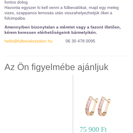
fontos dolog.
Havonta egyszer ki kell venni a fülbevalókat, majd egy meleg
vizes, szappanos lemosás után visszahelyezhetjük őket a
fülcimpába.
Amennyiben bizonytalan a méretet vagy a fazont illetően,
kérem keressen elérhetőségeink bármelyikén.
hello@fulbevaloszalon.hu
06 30 478 0095
Az Ön figyelmébe ajánljuk
Sárga arany fülbevaló - SF10RF257
75 900 Ft