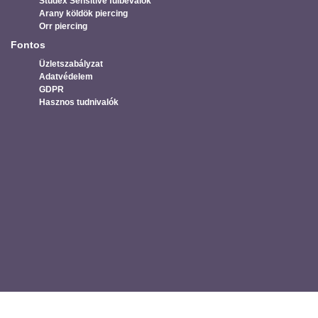
Studex Sensitive fülbevalók
Arany köldök piercing
Orr piercing
Fontos
Üzletszabályzat
Adatvédelem
GDPR
Hasznos tudnivalók