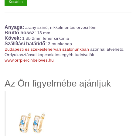
Kosárba
Anyaga:
arany színű, nikkelmentes orvosi fém
Bruttó hossz:
13 mm
Kövek:
1
db 2mm fehér cirkónia
Szállítási határidő:
3 munkanap
Budapesti és székesfehérvári szalonunkban
azonnal átvehető.
Orrlyukasztással kapcsolatos egyéb tudnivalók:
www.orrpiercinbeloves.hu
Az Ön figyelmébe ajánljuk
Sárga arany fülbevaló – SF09TF125