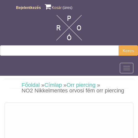
Bejelentkezés
Kosár
(üres)
Keres
Főmen
Főoldal
»
Címlap
»
Orr piercing
»
NO2 Nikkelmentes orvosi fém orr piercing