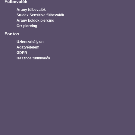
Fülbevalók
Arany fülbevalók
Studex Sensitive fülbevalók
Arany köldök piercing
Orr piercing
Fontos
Üzletszabályzat
Adatvédelem
GDPR
Hasznos tudnivalók