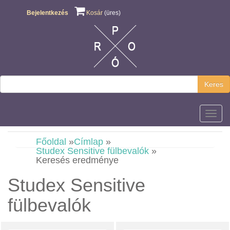
Bejelentkezés
Kosár
(üres)
Keres
Főmen
Főoldal
»
Címlap
»
Studex Sensitive fülbevalók
»
Keresés eredménye
Studex Sensitive
fülbevalók