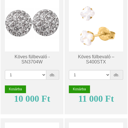
Köves fülbevaló -
Köves fülbevaló –
SN3704W
S400STX
db.
db.
Kosárba
Kosárba
10 000 Ft
11 000 Ft