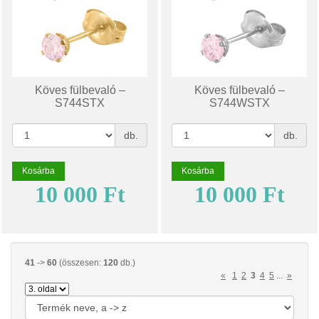
Köves fülbevaló –
Köves fülbevaló –
S744STX
S744WSTX
db.
db.
Kosárba
Kosárba
10 000 Ft
10 000 Ft
41
->
60
(összesen:
120
db.)
«
1
2
3
4
5
...
»