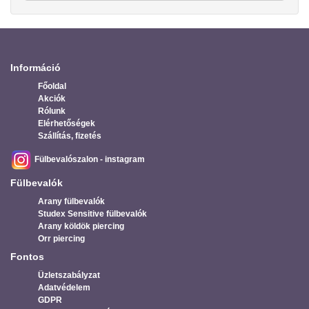
Információ
Főoldal
Akciók
Rólunk
Elérhetőségek
Szállítás, fizetés
Fülbevalószalon - instagram
Fülbevalók
Arany fülbevalók
Studex Sensitive fülbevalók
Arany köldök piercing
Orr piercing
Fontos
Üzletszabályzat
Adatvédelem
GDPR