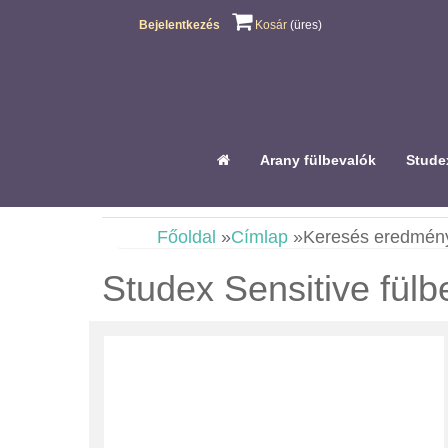
Bejelentkezés
Kosár
(üres)
Arany fülbevalók
Studex
Főoldal
»
Címlap
»
Keresés eredmén
Studex Sensitive fülb