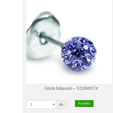
Gömb fülbevaló – S328WSTX
Kosárba
db.