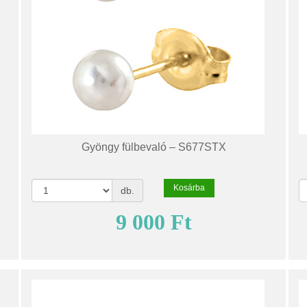
Gyöngy fülbevaló – S677STX
Kosárba
db.
9 000 Ft