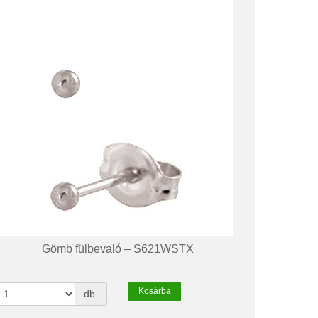
Gömb fülbevaló – S621WSTX
Kosárba
db.