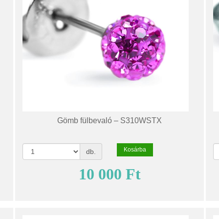
Gömb fülbevaló – S310WSTX
Kosárba
db.
10 000 Ft