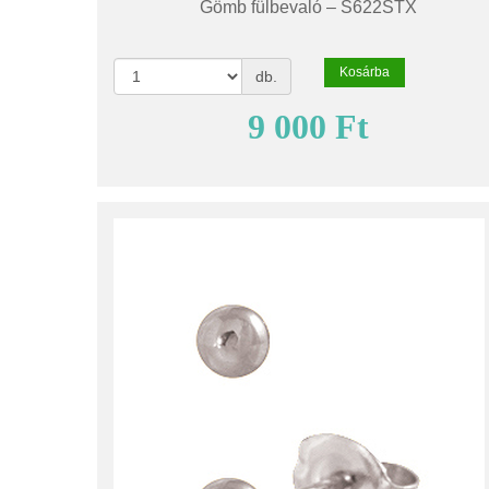
Gömb fülbevaló – S622STX
Kosárba
db.
9 000 Ft