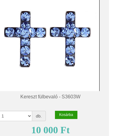
Kereszt fülbevaló - S3603W
Kosárba
db.
10 000 Ft