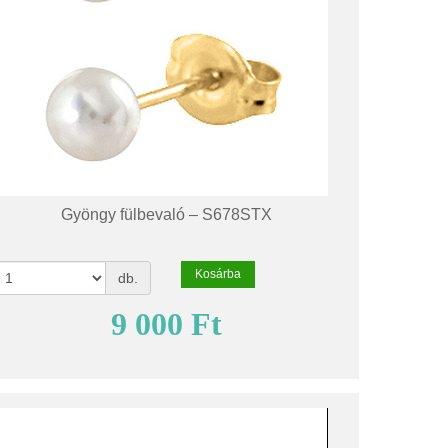
Gyöngy fülbevaló – S678STX
Kosárba
db.
9 000 Ft