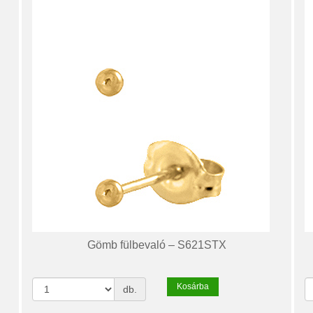
Gömb fülbevaló – S621STX
Kosárba
db.