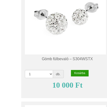
Gömb fülbevaló – S304WSTX
Kosárba
db.
10 000 Ft