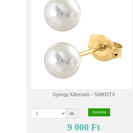
Gyöngy fülbevaló – S690STX
Kosárba
db.
9 000 Ft