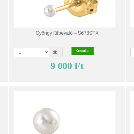
Gyöngy fülbevaló – S673STX
Kosárba
db.
9 000 Ft