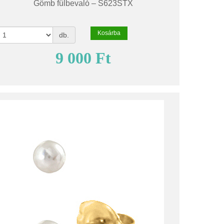
Gömb fülbevaló – S623STX
Kosárba
db.
9 000 Ft