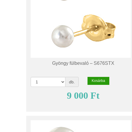
Gyöngy fülbevaló – S676STX
Kosárba
db.
9 000 Ft