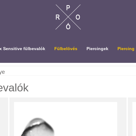
 Sensitive fülbevalók
Fülbelövés
Piercingek
Piercing
ye
evalók