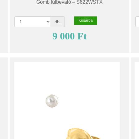
Gömb fülbevaló – S622WSTX
Kosárba
db.
9 000 Ft