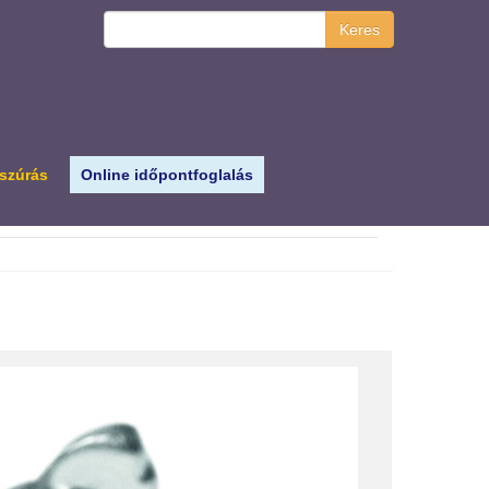
Keres
 szúrás
Online időpontfoglalás