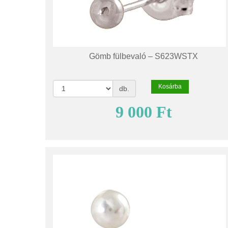
Gömb fülbevaló – S623WSTX
Kosárba
db.
9 000 Ft