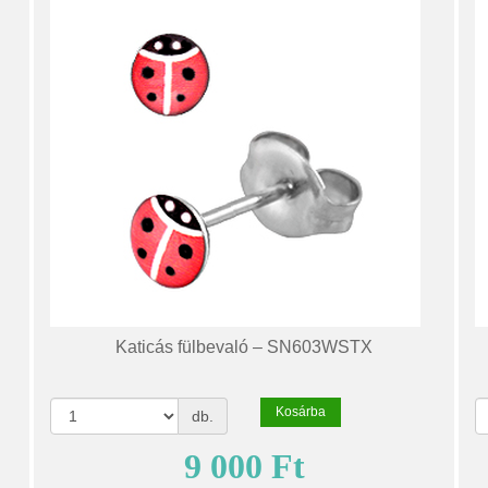
Katicás fülbevaló – SN603WSTX
Kosárba
db.
9 000 Ft