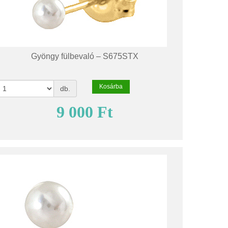
Gyöngy fülbevaló – S675STX
Kosárba
db.
9 000 Ft